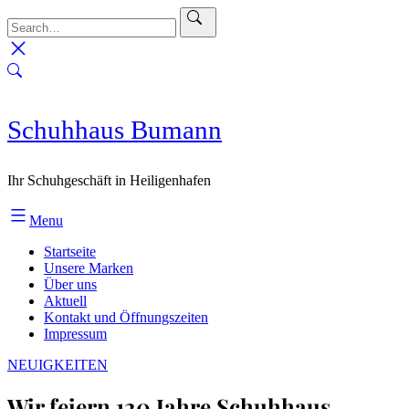
Skip
to
content
Schuhhaus Bumann
Ihr Schuhgeschäft in Heiligenhafen
Menu
Startseite
Unsere Marken
Über uns
Aktuell
Kontakt und Öffnungszeiten
Impressum
NEUIGKEITEN
Wir feiern 120 Jahre Schuhhaus