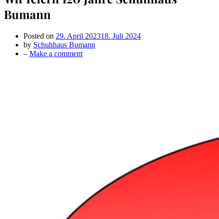
Bumann
Posted on
29. April 2023
18. Juli 2024
by
Schuhhaus Bumann
on
–
Make a comment
Wir
feiern
120
Jahre
Schuhhaus
Bumann