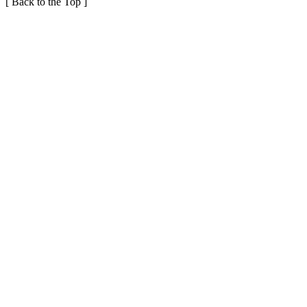
[
Back to the Top
]