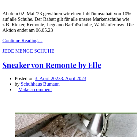
Ab dem 02. Mai ’23 gewähren wir einen Jubiläumsrabatt von 10%
auf alle Schuhe. Der Rabatt gilt für alle unsere Markenschuhe wie
z.B. Rieker, Remonte, Leguano Barfußschuhe, Waldläufer usw. Die
Aktion endet am 06.05.23
Continue Reading…
JEDE MENGE SCHUHE
Sneaker von Remonte by Elle
Posted on
3. April 2023
3. April 2023
by
Schuhhaus Bumann
on
–
Make a comment
Sneaker
von
Remonte
by
Elle