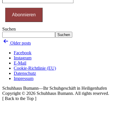
E-
Mail-
Adresse
Abonnieren
ein ...
Suchen
Suchen
Posts
Older posts
navigation
Facebook
Instagram
E-Mail
Cookie-Richtlinie (EU)
Datenschutz
Impressum
Schuhhaus Bumann
—
Ihr Schuhgeschäft in Heiligenhafen
Copyright © 2026
Schuhhaus Bumann
. All rights reserved.
[
Back to the Top
]