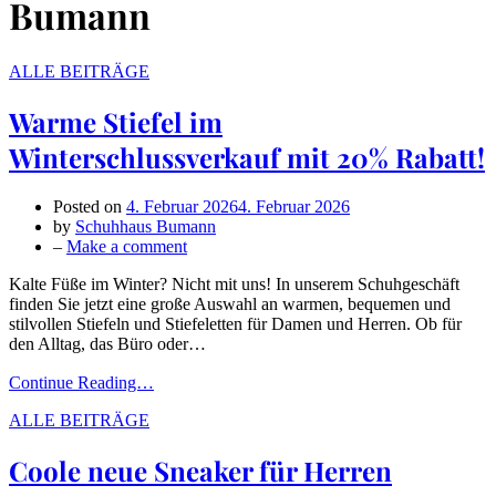
Bumann
ALLE BEITRÄGE
Warme Stiefel im
Winterschlussverkauf mit 20% Rabatt!
Posted on
4. Februar 2026
4. Februar 2026
by
Schuhhaus Bumann
on
–
Make a comment
Warme
Kalte Füße im Winter? Nicht mit uns! In unserem Schuhgeschäft
Stiefel
finden Sie jetzt eine große Auswahl an warmen, bequemen und
im
stilvollen Stiefeln und Stiefeletten für Damen und Herren. Ob für
Winterschlussverkauf
den Alltag, das Büro oder…
mit
20%
Continue Reading…
Rabatt!
ALLE BEITRÄGE
Coole neue Sneaker für Herren