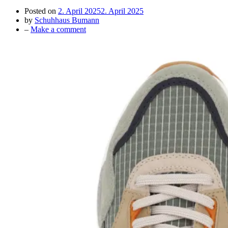
Posted on
2. April 2025
2. April 2025
by
Schuhhaus Bumann
on
–
Make a comment
Coole
neue
Sneaker
für
Herren