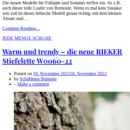
Die neuen Modelle für Frühjahr und Sommer treffen ein. So z.B.
auch dieser tolle Loafer von Remonte. Wenn es mal kein Sneaker
sein soll ist dieses hübsche Modell genau richtig: mit dem kleinen
Absatz und…
Continue Reading…
JEDE MENGE SCHUHE
Warm und trendy – die neue RIEKER
Stiefelette W0060-22
Posted on
18. November 2022
18. November 2022
by
Schuhhaus Bumann
on
–
Make a comment
Warm
und
trendy
–
die
neue
RIEKER
Stiefelette