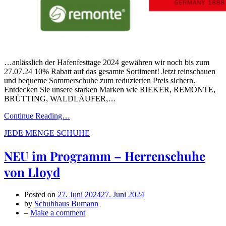
…anlässlich der Hafenfesttage 2024 gewähren wir noch bis zum
27.07.24 10% Rabatt auf das gesamte Sortiment! Jetzt reinschauen
und bequeme Sommerschuhe zum reduzierten Preis sichern.
Entdecken Sie unsere starken Marken wie RIEKER, REMONTE,
BRÜTTING, WALDLÄUFER,…
Continue Reading…
JEDE MENGE SCHUHE
NEU im Programm – Herrenschuhe
von Lloyd
Posted on
27. Juni 2024
27. Juni 2024
by
Schuhhaus Bumann
on
–
Make a comment
NEU