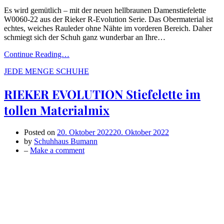
Es wird gemütlich – mit der neuen hellbraunen Damenstiefelette
W0060-22 aus der Rieker R-Evolution Serie. Das Obermaterial ist
echtes, weiches Rauleder ohne Nähte im vorderen Bereich. Daher
schmiegt sich der Schuh ganz wunderbar an Ihre…
Continue Reading…
JEDE MENGE SCHUHE
RIEKER EVOLUTION Stiefelette im
tollen Materialmix
Posted on
20. Oktober 2022
20. Oktober 2022
by
Schuhhaus Bumann
on
–
Make a comment
RIEKER
EVOLUTION
Stiefelette
im
tollen
Materialmix