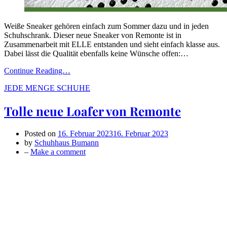
Weiße Sneaker gehören einfach zum Sommer dazu und in jeden
Schuhschrank. Dieser neue Sneaker von Remonte ist in
Zusammenarbeit mit ELLE entstanden und sieht einfach klasse aus.
Dabei lässt die Qualität ebenfalls keine Wünsche offen:…
Continue Reading…
JEDE MENGE SCHUHE
Tolle neue Loafer von Remonte
Posted on
16. Februar 2023
16. Februar 2023
by
Schuhhaus Bumann
on
–
Make a comment
Tolle
neue
Loafer
von
Remonte