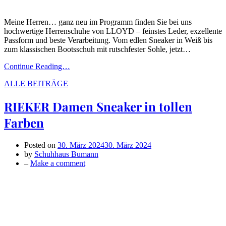
Meine Herren… ganz neu im Programm finden Sie bei uns
hochwertige Herrenschuhe von LLOYD – feinstes Leder, exzellente
Passform und beste Verarbeitung. Vom edlen Sneaker in Weiß bis
zum klassischen Bootsschuh mit rutschfester Sohle, jetzt…
Continue Reading…
ALLE BEITRÄGE
RIEKER Damen Sneaker in tollen
Farben
Posted on
30. März 2024
30. März 2024
by
Schuhhaus Bumann
on
–
Make a comment
RIEKER
Damen
Sneaker
in
tollen
Farben