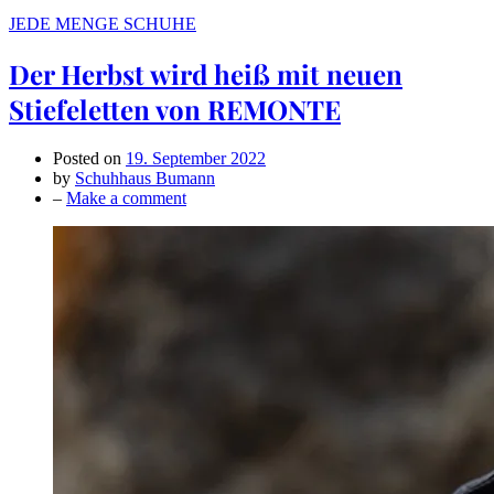
JEDE MENGE SCHUHE
Der Herbst wird heiß mit neuen
Stiefeletten von REMONTE
Posted on
19. September 2022
by
Schuhhaus Bumann
on
–
Make a comment
Der
Herbst
wird
heiß
mit
neuen
Stiefeletten
von
REMONTE