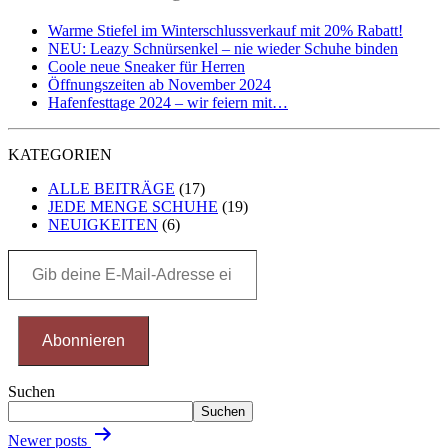
Warme Stiefel im Winterschlussverkauf mit 20% Rabatt!
NEU: Leazy Schnürsenkel – nie wieder Schuhe binden
Coole neue Sneaker für Herren
Öffnungszeiten ab November 2024
Hafenfesttage 2024 – wir feiern mit…
KATEGORIEN
ALLE BEITRÄGE
(17)
JEDE MENGE SCHUHE
(19)
NEUIGKEITEN
(6)
Gib
deine
E-
Mail-
Adresse
Abonnieren
ein ...
Suchen
Suchen
Posts
Newer posts