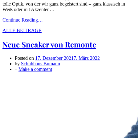
tolle Optik, von der wir ganz begeistert sind – ganz klassisch in
Weiß oder mit Akzenten…
Continue Reading…
ALLE BEITRÄGE
Neue Sneaker von Remonte
Posted on
17. Dezember 2021
7. März 2022
by
Schuhhaus Bumann
on
–
Make a comment
Neue
Sneaker
von
Remonte