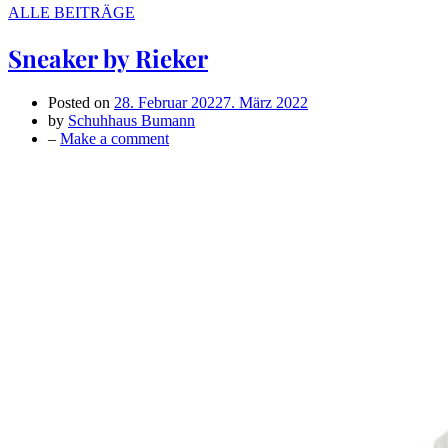
ALLE BEITRÄGE
Sneaker by Rieker
Posted on
28. Februar 2022
7. März 2022
by
Schuhhaus Bumann
on
–
Make a comment
Sneaker
by
Rieker