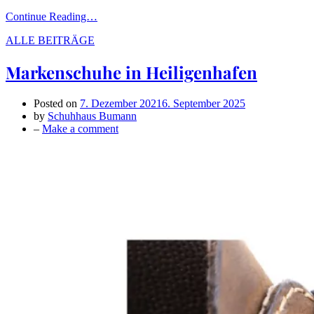
Continue Reading…
ALLE BEITRÄGE
Markenschuhe in Heiligenhafen
Posted on
7. Dezember 2021
6. September 2025
by
Schuhhaus Bumann
on
–
Make a comment
Markenschuhe
in
Heiligenhafen