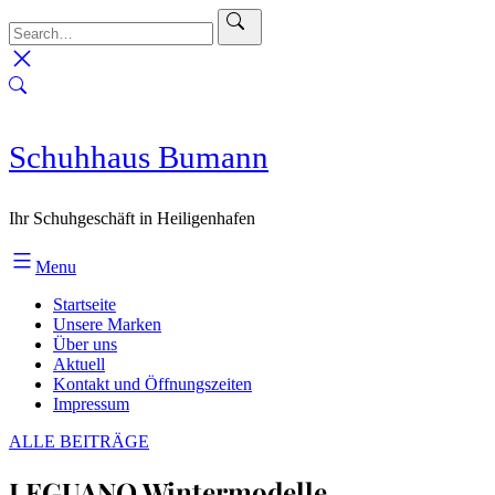
Skip
to
content
Schuhhaus Bumann
Ihr Schuhgeschäft in Heiligenhafen
Menu
Startseite
Unsere Marken
Über uns
Aktuell
Kontakt und Öffnungszeiten
Impressum
ALLE BEITRÄGE
LEGUANO Wintermodelle