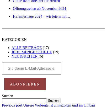
Coole neue Sneaker für Herren
Öffnungszeiten ab November 2024
Hafenfesttage 2024 – wir feiern mit…
KATEGORIEN
ALLE BEITRÄGE
(17)
JEDE MENGE SCHUHE
(19)
NEUIGKEITEN
(6)
Gib
deine
E-
Mail-
Adresse
ABONNIEREN
ein ...
Suchen
Suchen
Beitragsnavigation
Previous post
Unsere Webseite ist umgezogen und im Umbau