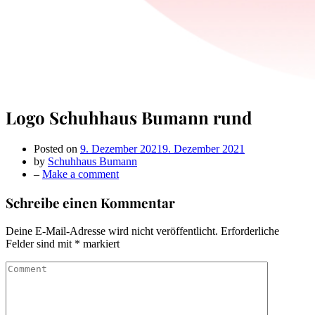
Logo Schuhhaus Bumann rund
Posted on
9. Dezember 2021
9. Dezember 2021
by
Schuhhaus Bumann
on
–
Make a comment
Logo
Schuhhaus
Schreibe einen Kommentar
Bumann
rund
Deine E-Mail-Adresse wird nicht veröffentlicht.
Erforderliche
Felder sind mit
*
markiert