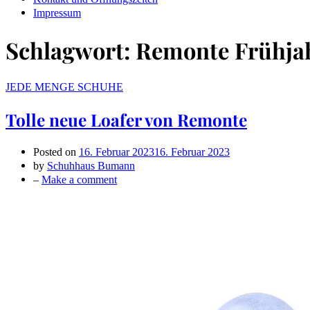
Impressum
Schlagwort:
Remonte Frühja
JEDE MENGE SCHUHE
Tolle neue Loafer von Remonte
Posted on
16. Februar 2023
16. Februar 2023
by
Schuhhaus Bumann
on
–
Make a comment
Tolle
neue
Loafer
von
Remonte