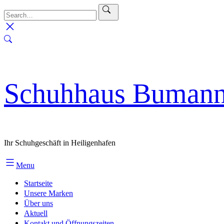
Skip
to
content
Schuhhaus Buman
Ihr Schuhgeschäft in Heiligenhafen
Menu
Startseite
Unsere Marken
Über uns
Aktuell
Kontakt und Öffnungszeiten